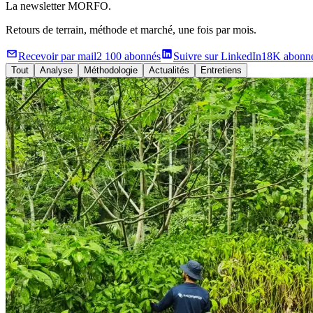
La newsletter MORFO.
Retours de terrain, méthode et marché, une fois par mois.
Recevoir par mail
2 100 abonnés
Suivre sur LinkedIn
18K abonn
Tout
Analyse
Méthodologie
Actualités
Entretiens