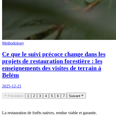
Methodology
Ce que le suivi précoce change dans les
projets de restauration forestière : les
enseignements des visites de terrain à
Belém
2025-12-21
Précédent
1
2
3
4
5
6
7
Suivant
La restauration de forêts natives, rendue viable et garantie.