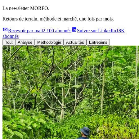
La newsletter MORFO.
Retours de terrain, méthode et marché, une fois par mois.
Recevoir par mail
2 100 abonnés
Suivre sur LinkedIn
18K
abonnés
Tout
Analyse
Méthodologie
Actualités
Entretiens