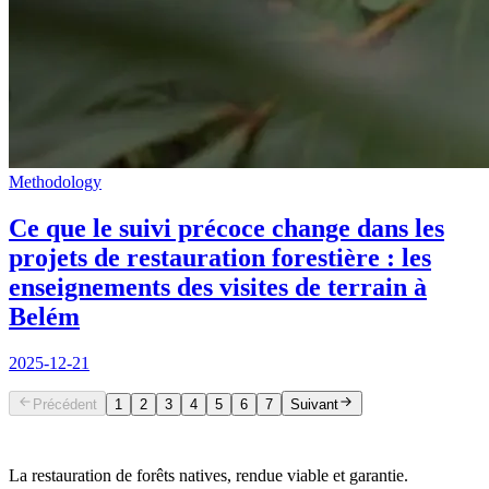
Methodology
Ce que le suivi précoce change dans les
projets de restauration forestière : les
enseignements des visites de terrain à
Belém
2025-12-21
Précédent
1
2
3
4
5
6
7
Suivant
La restauration de forêts natives, rendue viable et garantie.