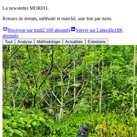
La newsletter MORFO.
Retours de terrain, méthode et marché, une fois par mois.
Recevoir par mail
2 100 abonnés
Suivre sur LinkedIn
18K
abonnés
Tout
Analyse
Méthodologie
Actualités
Entretiens