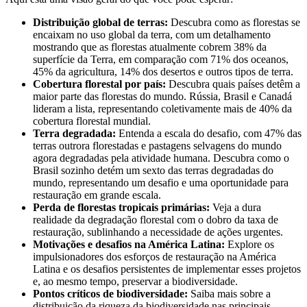
Distribuição global de terras:
Descubra como as florestas se
encaixam no uso global da terra, com um detalhamento
mostrando que as florestas atualmente cobrem 38% da
superfície da Terra, em comparação com 71% dos oceanos,
45% da agricultura, 14% dos desertos e outros tipos de terra.
Cobertura florestal por país:
Descubra quais países detêm a
maior parte das florestas do mundo. Rússia, Brasil e Canadá
lideram a lista, representando coletivamente mais de 40% da
cobertura florestal mundial.
Terra degradada:
Entenda a escala do desafio, com 47% das
terras outrora florestadas e pastagens selvagens do mundo
agora degradadas pela atividade humana. Descubra como o
Brasil sozinho detém um sexto das terras degradadas do
mundo, representando um desafio e uma oportunidade para
restauração em grande escala.
Perda de florestas tropicais primárias:
Veja a dura
realidade da degradação florestal com o dobro da taxa de
restauração, sublinhando a necessidade de ações urgentes.
Motivações e desafios na América Latina:
Explore os
impulsionadores dos esforços de restauração na América
Latina e os desafios persistentes de implementar esses projetos
e, ao mesmo tempo, preservar a biodiversidade.
Pontos críticos de biodiversidade:
Saiba mais sobre a
distribuição da riqueza da biodiversidade nas principais