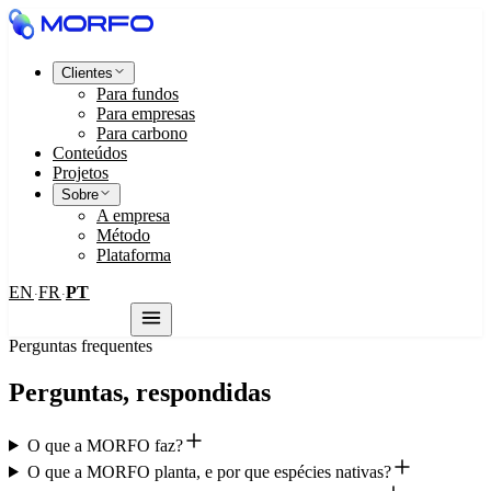
Clientes
Para fundos
Para empresas
Para carbono
Conteúdos
Projetos
Sobre
A empresa
Método
Plataforma
EN
FR
PT
·
·
Fale conosco
Perguntas frequentes
Perguntas, respondidas
O que a MORFO faz?
O que a MORFO planta, e por que espécies nativas?