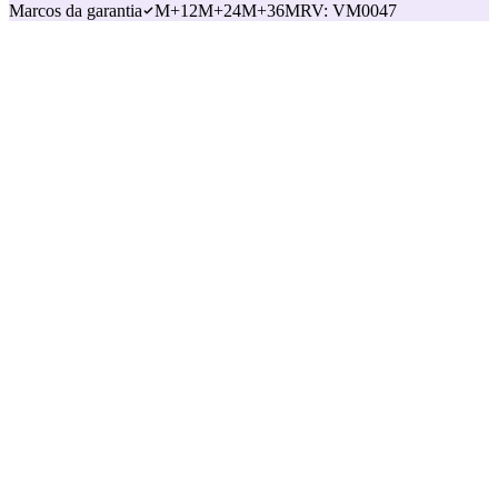
Marcos da garantia
M+12
M+24
M+36
MRV
:
VM0047
da leitura ao
resultado
Analysis
21 camadas de dados na versão mais recente.
A biblioteca validada de modelos de restauração.
O cálculo de custo e de carbono.
A pré-análise remota.
Execution
Seleção e coordenação de operadores por bioma.
Calendário e controle de qualidade.