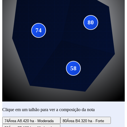
80
74
58
Clique em um talhão para ver a composição da nota
74
Área A
8.420 ha
·
Moderada
80
Área B
4.320 ha
·
Forte