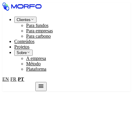
Clientes
Para fundos
Para empresas
Para carbono
Conteúdos
Projetos
Sobre
A empresa
Método
Plataforma
EN
FR
PT
·
·
Fale conosco