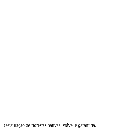
uma área e um shapefile
1
Envie uma área. Um shapefile ou um perímetro basta.
2
A MORFO devolve uma leitura remota: o que vale plantar e o
que não vale.
3
Se a leitura se confirmar, vem um plano orçado, e depois o
contrato e a meta.
Veja o que o diagnóstico inclui
Restauração de florestas nativas, viável e garantida.