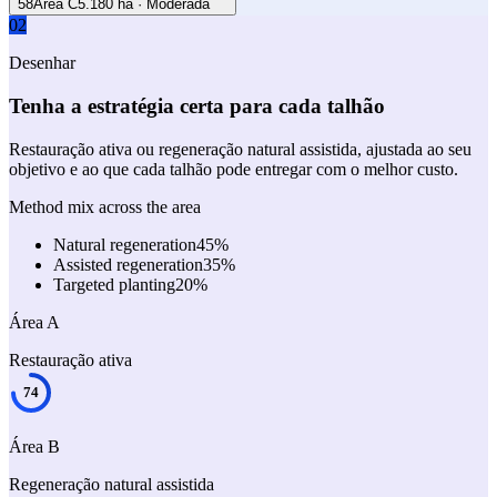
58
Área C
5.180 ha
·
Moderada
02
Desenhar
Tenha a estratégia certa para cada talhão
Restauração ativa ou regeneração natural assistida, ajustada ao seu
objetivo e ao que cada talhão pode entregar com o melhor custo.
Method mix across the area
Natural regeneration
45
%
Assisted regeneration
35
%
Targeted planting
20
%
Área A
Restauração ativa
74
Área B
Regeneração natural assistida