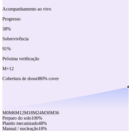
Acompanhamento ao vivo
Progresso
38%
Sobrevivência
91%
Próxima verificação
M+12
Cobertura de dossel
80
% cover
M0
M6
M12
M18
M24
M30
M36
Preparo do solo
100
%
Plantio mecanizado
48
%
Manual / nucleação
18
%