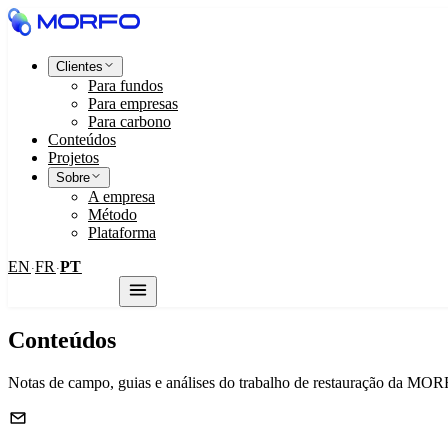
Clientes
Para fundos
Para empresas
Para carbono
Conteúdos
Projetos
Sobre
A empresa
Método
Plataforma
EN
FR
PT
·
·
Fale conosco
Conteúdos
Notas de campo, guias e análises do trabalho de restauração da MO