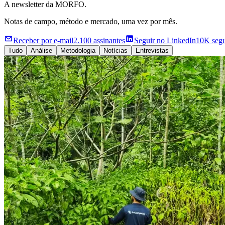
A newsletter da MORFO.
Notas de campo, método e mercado, uma vez por mês.
Receber por e-mail
2.100 assinantes
Seguir no LinkedIn
10K segu
Tudo
Análise
Metodologia
Notícias
Entrevistas