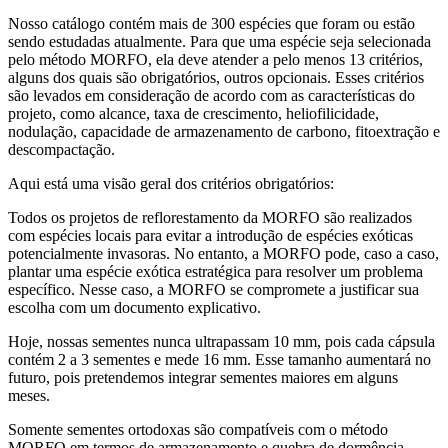
Nosso catálogo contém mais de 300 espécies que foram ou estão
sendo estudadas atualmente. Para que uma espécie seja selecionada
pelo método MORFO, ela deve atender a pelo menos 13 critérios,
alguns dos quais são obrigatórios, outros opcionais. Esses critérios
são levados em consideração de acordo com as características do
projeto, como alcance, taxa de crescimento, heliofilicidade,
nodulação, capacidade de armazenamento de carbono, fitoextração e
descompactação.
Aqui está uma visão geral dos critérios obrigatórios:
Todos os projetos de reflorestamento da MORFO são realizados
com espécies locais para evitar a introdução de espécies exóticas
potencialmente invasoras. No entanto, a MORFO pode, caso a caso,
plantar uma espécie exótica estratégica para resolver um problema
específico. Nesse caso, a MORFO se compromete a justificar sua
escolha com um documento explicativo.
Hoje, nossas sementes nunca ultrapassam 10 mm, pois cada cápsula
contém 2 a 3 sementes e mede 16 mm. Esse tamanho aumentará no
futuro, pois pretendemos integrar sementes maiores em alguns
meses.
Somente sementes ortodoxas são compatíveis com o método
MORFO em termos de armazenamento e quebra de dormência.