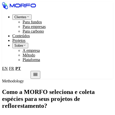
Clientes
Para fundos
Para empresas
Para carbono
Conteúdos
Projetos
Sobre
A empresa
Método
Plataforma
EN
FR
PT
·
·
Fale conosco
Methodology
Como a MORFO seleciona e coleta
espécies para seus projetos de
reflorestamento?