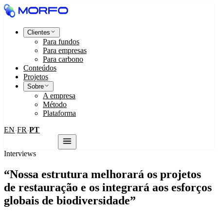
Clientes
Para fundos
Para empresas
Para carbono
Conteúdos
Projetos
Sobre
A empresa
Método
Plataforma
EN
FR
PT
·
·
Fale conosco
Interviews
“Nossa estrutura melhorará os projetos
de restauração e os integrará aos esforços
globais de biodiversidade”